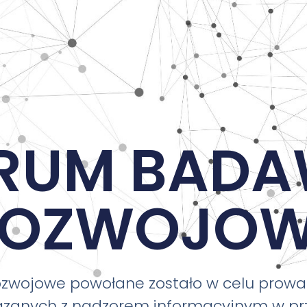
RUM BAD
ROZWOJOW
wojowe powołane zostało w celu prow
ązanych z nadzorem informacyjnym w prz