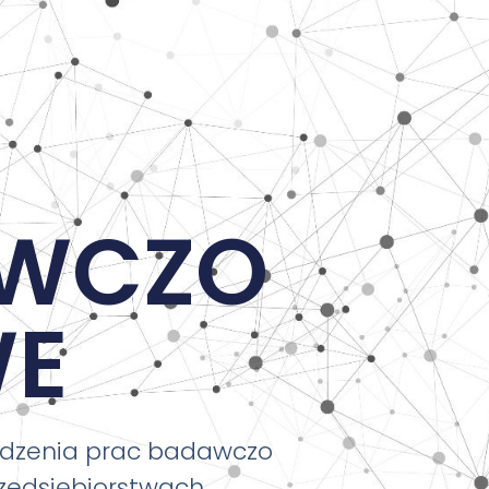
AWCZO
E
adzenia prac badawczo
edsiębiorstwach,